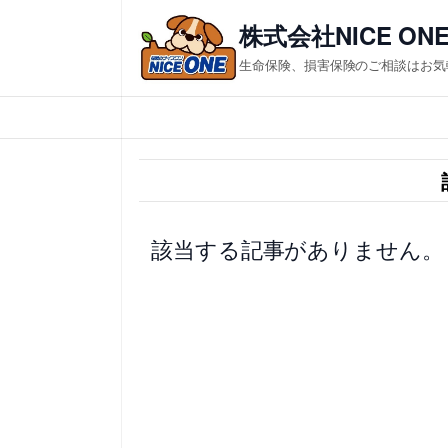
内
株式会社NICE ON
容
生命保険、損害保険のご相談はお気
を
ス
キ
ッ
プ
該当する記事がありません。