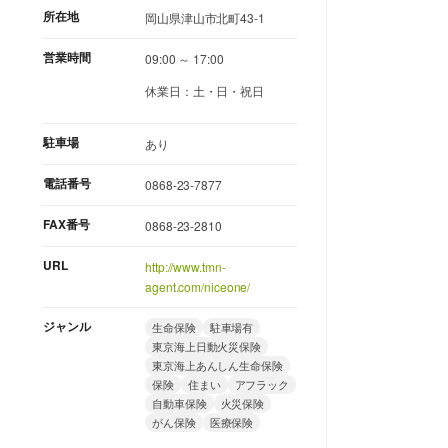
所在地
岡山県津山市北町43-1
営業時間
09:00 ～ 17:00
休業日：土・日・祝日
駐車場
あり
電話番号
0868-23-7877
FAX番号
0868-23-2810
URL
http://www.tmn-
agent.com/niceone/
ジャンル
生命保険
駐車場有
東京海上日動火災保険
東京海上あんしん生命保険
保険
住まい
アフラック
自動車保険
火災保険
がん保険
医療保険