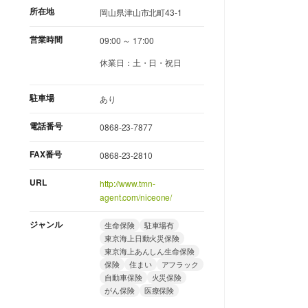
所在地
岡山県津山市北町43-1
営業時間
09:00 ～ 17:00
休業日：土・日・祝日
駐車場
あり
電話番号
0868-23-7877
FAX番号
0868-23-2810
URL
http://www.tmn-
agent.com/niceone/
ジャンル
生命保険
駐車場有
東京海上日動火災保険
東京海上あんしん生命保険
保険
住まい
アフラック
自動車保険
火災保険
がん保険
医療保険