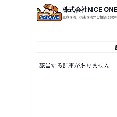
内
株式会社NICE ON
容
生命保険、損害保険のご相談はお気
を
ス
キ
ッ
プ
該当する記事がありません。