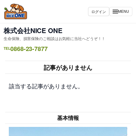
内
容
ログイン
MENU
を
ス
株式会社NICE ONE
キ
生命保険、損害保険のご相談はお気軽に当社へどうぞ！！
ッ
0868-23-7877
プ
TEL
記事がありません
該当する記事がありません。
基本情報