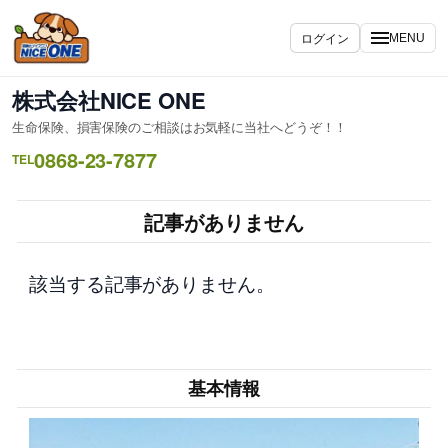
内
容
ログイン
MENU
を
ス
株式会社NICE ONE
キ
生命保険、損害保険のご相談はお気軽に当社へどうぞ！！
ッ
0868-23-7877
プ
TEL
記事がありません
該当する記事がありません。
基本情報