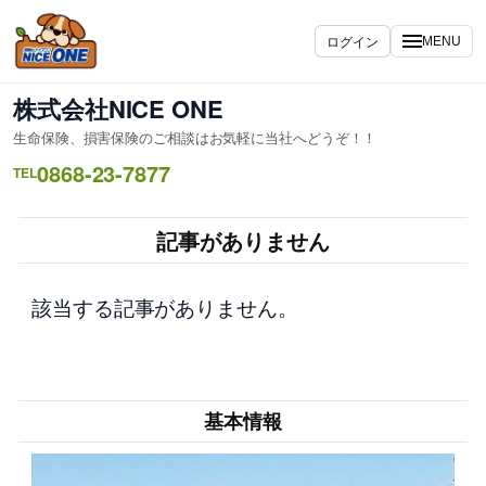
内
容
ログイン
MENU
を
ス
株式会社NICE ONE
キ
生命保険、損害保険のご相談はお気軽に当社へどうぞ！！
ッ
0868-23-7877
プ
TEL
記事がありません
該当する記事がありません。
基本情報