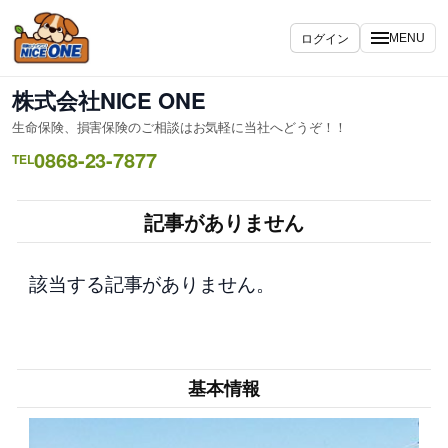
内
容
ログイン
MENU
を
ス
株式会社NICE ONE
キ
生命保険、損害保険のご相談はお気軽に当社へどうぞ！！
ッ
0868-23-7877
プ
TEL
記事がありません
該当する記事がありません。
基本情報