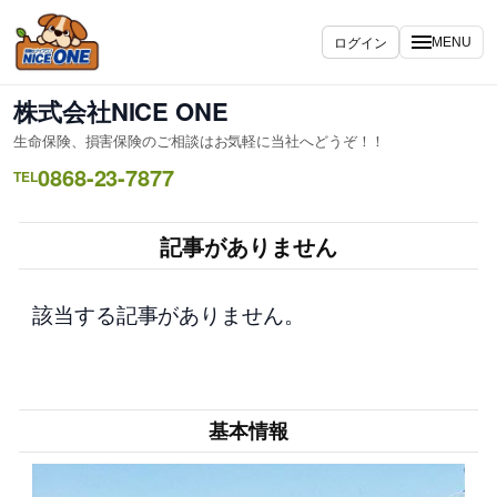
内
容
ログイン
MENU
を
ス
株式会社NICE ONE
キ
生命保険、損害保険のご相談はお気軽に当社へどうぞ！！
ッ
0868-23-7877
プ
TEL
記事がありません
該当する記事がありません。
基本情報