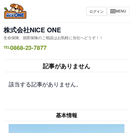
内
容
ログイン
MENU
を
ス
株式会社NICE ONE
キ
生命保険、損害保険のご相談はお気軽に当社へどうぞ！！
ッ
0868-23-7877
プ
TEL
記事がありません
該当する記事がありません。
基本情報