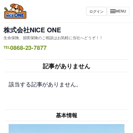
内
容
ログイン
MENU
を
ス
株式会社NICE ONE
キ
生命保険、損害保険のご相談はお気軽に当社へどうぞ！！
ッ
0868-23-7877
プ
TEL
記事がありません
該当する記事がありません。
基本情報