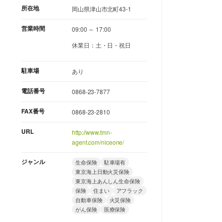
所在地
岡山県津山市北町43-1
営業時間
09:00 ～ 17:00
休業日：土・日・祝日
駐車場
あり
電話番号
0868-23-7877
FAX番号
0868-23-2810
URL
http://www.tmn-
agent.com/niceone/
ジャンル
生命保険
駐車場有
東京海上日動火災保険
東京海上あんしん生命保険
保険
住まい
アフラック
自動車保険
火災保険
がん保険
医療保険