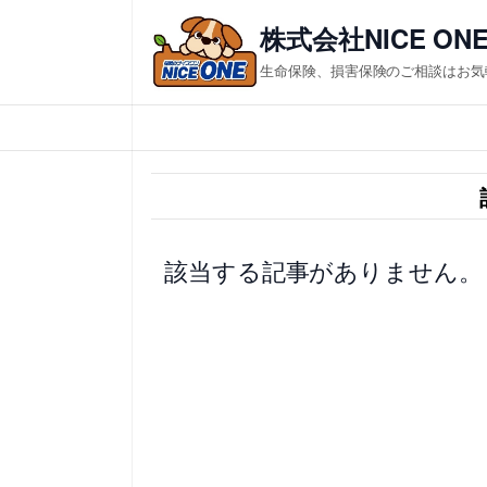
内
株式会社NICE ON
容
生命保険、損害保険のご相談はお気
を
ス
キ
ッ
プ
該当する記事がありません。